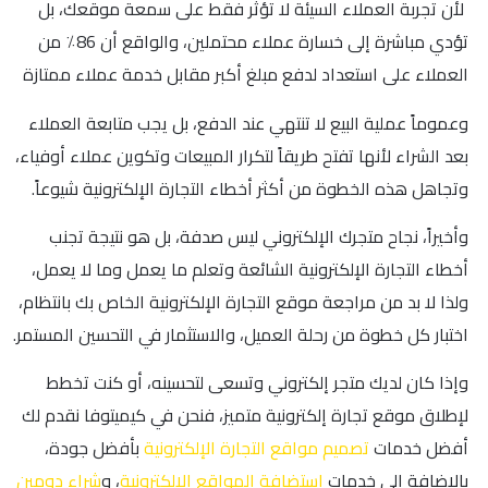
لأن تجربة العملاء السيئة لا تؤثر فقط على سمعة موقعك، بل
تؤدي مباشرة إلى خسارة عملاء محتملين، والواقع أن 86٪ من
العملاء على استعداد لدفع مبلغ أكبر مقابل خدمة عملاء ممتازة
وعموماً عملية البيع لا تنتهي عند الدفع، بل يجب متابعة العملاء
بعد الشراء لأنها تفتح طريقاً لتكرار المبيعات وتكوين عملاء أوفياء،
وتجاهل هذه الخطوة من أكثر أخطاء التجارة الإلكترونية شيوعاً.
وأخيراً، نجاح متجرك الإلكتروني ليس صدفة، بل هو نتيجة تجنب
أخطاء التجارة الإلكترونية الشائعة وتعلم ما يعمل وما لا يعمل،
ولذا لا بد من مراجعة موقع التجارة الإلكترونية الخاص بك بانتظام،
اختبار كل خطوة من رحلة العميل، والاستثمار في التحسين المستمر.
وإذا كان لديك متجر إلكتروني وتسعى لتحسينه، أو كنت تخطط
لإطلاق موقع تجارة إلكترونية متميز، فنحن في كيميتوفا نقدم لك
أفضل خدمات
تصميم مواقع التجارة الإلكترونية
بأفضل جودة،
بالإضافة إلى خدمات
استضافة المواقع الإلكترونية
، و
شراء دومين