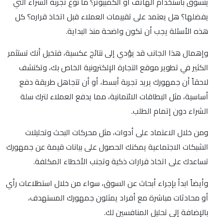
يتسوق باستخدام الهاتف أو الكمبيوتر؟ ما نوع تجربة الشراء التي
يفضلها؟ هل يعتمد على تقييمات العملاء قبل اتخاذ قراره؟ كل
هذه الأسئلة يجب أن تكون واضحة منذ البداية.
وإهمال هذا الجانب قد يؤدي إلى نتائج عكسية، فتخيل أنك تستثمر
الكثير في تطوير موقع التجارة الإلكترونية الخاص بك، وتكتشف
لاحقاً أن جمهورك يريد تجربة أبسط، أو أن تتجاهل طريقة دفع
أساسية، مثل البطاقات الائتمانية، مما يدفع العملاء لترك سلة
الشراء دون إتمام الطلب.
ومن خلال الاعتماد على أدوات، مثل محركات البحث وتحليلات
الشبكات الاجتماعية يمكنك الحصول على بيانات قيمة عن جمهورك
تساعدك على اتخاذ قرارات ذكية وتجنب الأخطاء المكلفة.
وأيضاً ابدأ بإجراء أبحاث عن السوق، سواء من خلال استطلاعات رأي
أو محادثات مباشرة مع أفراد يمثلون جمهورك المستهدف،
بالإضافة إلى تحليل المنافسين لك.