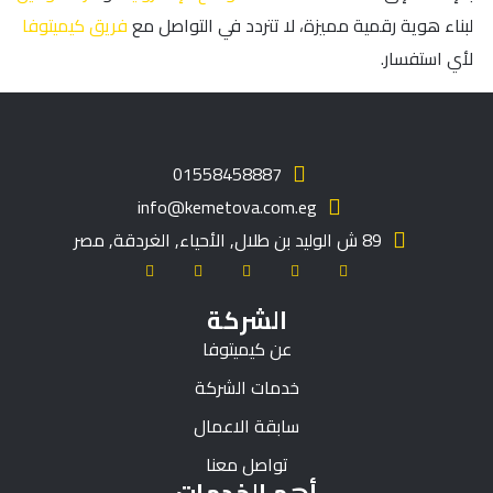
لبناء هوية رقمية مميزة، لا تتردد في التواصل مع
فريق كيميتوفا
لأي استفسار.
01558458887
info@kemetova.com.eg
89 ش الوليد بن طلال, الأحياء, الغردقة, مصر
الشركة
عن كيميتوفا
خدمات الشركة
سابقة الاعمال
تواصل معنا
أهم الخدمات