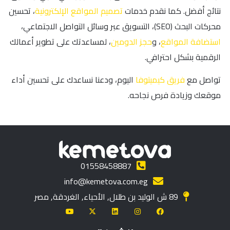
نتائج أفضل. كما نقدم خدمات
تصميم المواقع الإلكترونية
، تحسين
محركات البحث (SEO)، التسويق عبر وسائل التواصل الاجتماعي،
استضافة المواقع
، و
حجز الدومين
، لمساعدتك على تطوير أعمالك
الرقمية بشكل احترافي.
تواصل مع
فريق كيميتوفا
اليوم، ودعنا نساعدك على تحسين أداء
موقعك وزيادة فرص نجاحه.
01558458887
info@kemetova.com.eg
89 ش الوليد بن طلال, الأحياء, الغردقة, مصر