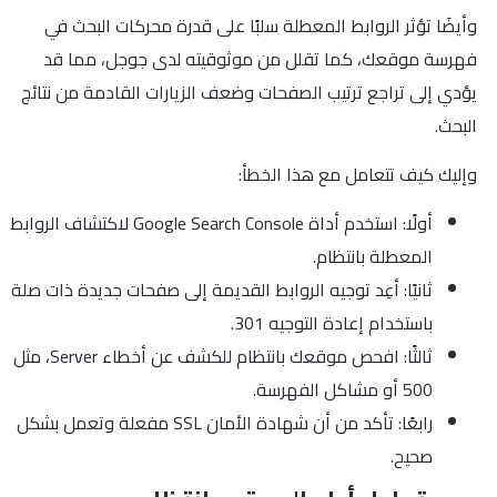
وأيضَا تؤثر الروابط المعطلة سلبًا على قدرة محركات البحث في
فهرسة موقعك، كما تقلل من موثوقيته لدى جوجل، مما قد
يؤدي إلى تراجع ترتيب الصفحات وضعف الزيارات القادمة من نتائج
البحث.
وإليك كيف تتعامل مع هذا الخطأ:
أولًا: استخدم أداة Google Search Console لاكتشاف الروابط
المعطلة بانتظام.
ثانيًا: أعِد توجيه الروابط القديمة إلى صفحات جديدة ذات صلة
باستخدام إعادة التوجيه 301.
ثالثًا: افحص موقعك بانتظام للكشف عن أخطاء Server، مثل
500 أو مشاكل الفهرسة.
رابعًا: تأكد من أن شهادة الأمان SSL مفعلة وتعمل بشكل
صحيح.