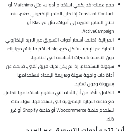
حجم عملك: قد يكفي استخدام أدوات، مثل Mailchimp أو
Constant Contact إذا كان المتجر الإلكتروني صغير، بينما
تحتاج المتاجر الكبيرة إلى أدوات، مثل Klaviyo أو
ActiveCampaign.
الميزانية: تختلف أسعار أدوات التسويق عبر البريد الإلكتروني
للتجارة عبر الإنترنت بشكل كبير، ولذلك اختر ما يلائم ميزانيتك
دون التضحية بالميزات الأساسية التي تحتاجها.
سهولة الاستخدام: إذا لم يكن لديك فريق تقني، فابحث عن
أداة ذات واجهة سهلة وسريعة الإعداد لاستخدامها
بسهولة ودون تعقيد.
التكامل: تأكد من أن الأداة التي ستقوم باستخدامها تتكامل
مع منصة التجارة الإلكترونية التي تستخدمها، سواء كنت
تستخدم منصة Woocommerce أو منصة Shopify أو غير
ذلك.
أين تتجه أدوات التسويق عبر البريد