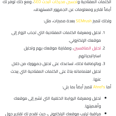
الكلمات المفتاحية و
تحسين محركات البحث SEO
، ومع ذلك توفر لك
أيضاً تقارير ومعلومات عن الجمهور المستهدف.
ولذلك تتميز
SEMrush
بعدة مميزات، مثل:
تحليل ومعرفة الكلمات المفتاحية التي تجذب الزوار إلى
موقعك الإلكتروني.
تحليل المنافسين
، ومقارنة موقعك بهم وتحليل
استراتيجياتهم.
وبالإضافة لذلك، تساعدك على تحليل جمهورك من خلال
تحليل اهتماماته بناءً على الكلمات المفتاحية التي يبحث
عنها.
أما
Ahrefs
تتميز أيضاً بما يلي:
تحليل ومعرفة الروابط الخلفية التي تشير إلى موقعك
وأهميتها.
مراقبة ترتيب موقعك الإلكتروني، حيث تقدم لك تقارير حول