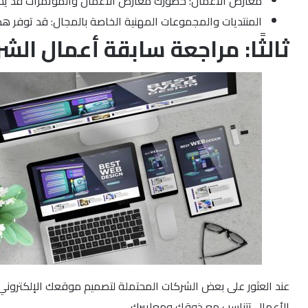
معارض الأعمال: حضورك معارض الأعمال والمؤتمرات قد يس
المنتديات والمجموعات المهنية الخاصة بالمجال: قد توفر ه
ثالثًا: مراجعة سابقة أعمال ا
عند العثور على بعض الشركات المحتملة لتصميم موقعك الإلكتروني
الأعمال تتناسب مع ذوقك ومعاييرك.