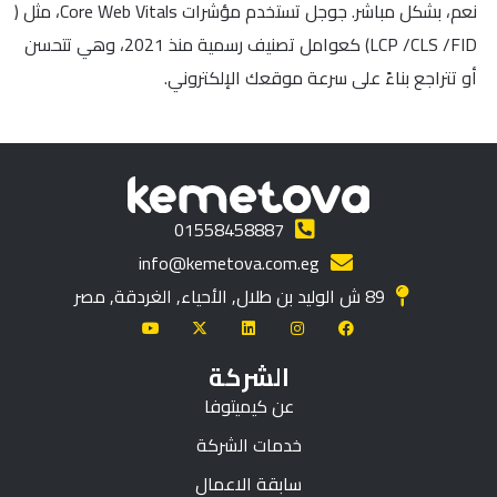
نعم، بشكل مباشر. جوجل تستخدم مؤشرات Core Web Vitals، مثل (
LCP /CLS /FID) كعوامل تصنيف رسمية منذ 2021، وهي تتحسن
أو تتراجع بناءً على سرعة موقعك الإلكتروني.
01558458887
info@kemetova.com.eg
89 ش الوليد بن طلال, الأحياء, الغردقة, مصر
الشركة
عن كيميتوفا
خدمات الشركة
سابقة الاعمال