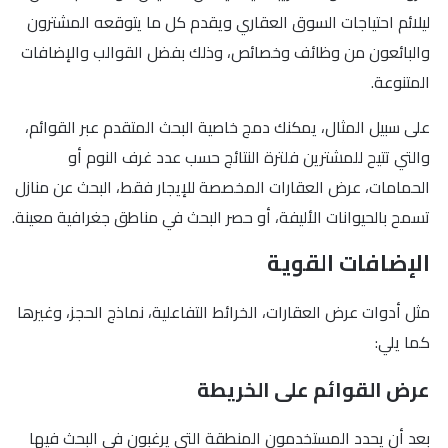
ليلائم احتياجات السوق العقاري ويقدم كل ما يتوقعه المشترون
والبائعون من وظائف وخصائص، وذلك بفضل القوالب والإضافات
المتنوعة.
على سبيل المثال، يمكنك دمج خاصية البحث المتقدم عبر القوائم،
والتي تتيح للمشترين فلترة النتائج حسب عدد غرف النوم أو
الحمامات، عرض العقارات المخصصة للإيجار فقط، البحث عن منازل
تسمح بالحيوانات الأليفة، أو حصر البحث في مناطق جغرافية معينة.
الإضافات القوية
مثل أدوات عرض العقارات، الخرائط التفاعلية، نماذج الحجز، وغيرها
كما يلي:
عرض القوائم على الخريطة
بعد أن يحدد المستخدمون المنطقة التي يرغبون في البحث فيها