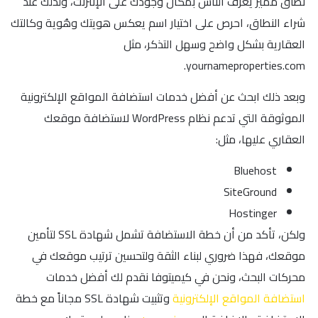
نطاق مميز يُعرف الناس بمكان وجودك على الإنترنت، ولذلك عند
شراء النطاق، احرص على اختيار اسم يعكس هويتك وهُوية وكالتك
العقارية بشكل واضح وسهل التذكر، مثل
yournameproperties.com.
وبعد ذلك ابحث عن أفضل خدمات استضافة المواقع الإلكترونية
الموثوقة التي تدعم نظام WordPress لاستضافة موقعك
العقاري عليها، مثل:
Bluehost
SiteGround
Hostinger
ولكن، تأكد من أن خطة الاستضافة تشمل شهادة SSL لتأمين
موقعك، فهذا ضروري لبناء الثقة ولتحسين ترتيب موقعك في
محركات البحث، ونحن في كيميتوفا نقدم لك أفضل خدمات
استضافة المواقع الإلكترونية
وتثبيت شهادة SSL مجاناً مع خطة