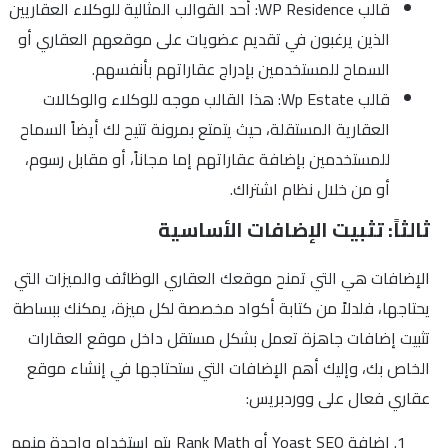
قالب WP Residence: أحد القوالب المثالية للوكلاء العقاريين
الذين يرغبون في تقديم عضويات على موقعهم العقاري أو
السماح للمستخدمين بإدراج عقاراتهم بأنفسهم.
قالب Wp Estate: هذا القالب موجه للوكلاء والوكالات
العقارية المستقلة، حيث يتمتع بمرونة تتيح لك أيضاً السماح
للمستخدمين بإضافة عقاراتهم إما مجاناً، أو مقابل رسوم،
أو من خلال نظام اشتراك.
ثالثاً: تثبيت الإضافات الأساسية
الإضافات هي التي تمنح موقعك العقاري الوظائف والميزات التي
يحتاجها، فلدلاً من كتابة أكواد مخصصة لكل ميزة، يمكنك ببساطة
تثبيت إضافات جاهزة تعمل بشكل مستقل داخل موقع العقارات
الخاص بك، وإليك أهم الإضافات التي ستحتاجها في إنشاء موقع
عقاري فعال على ووردبريس:
إضافة Yoast SEO أو Rank Math يتم استخدام واحدة منهم