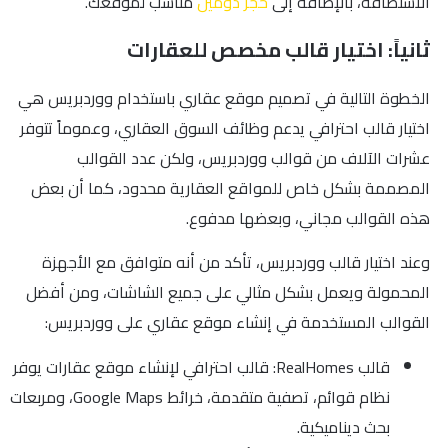
الاستضافة، بالإضافة إلى
حجز دومين
مناسب لموقعك.
ثانياً: اختيار قالب مخصص للعقارات
الخطوة التالية في تصميم موقع عقاري باستخدام ووردبريس هي
اختيار قالب احترافي يدعم وظائف السوق العقاري، وعموماً تتوفر
عشرات الآلاف من قوالب ووردبريس، ولكن عدد القوالب
المصممة بشكل خاص للمواقع العقارية محدود، كما أن بعض
هذه القوالب مجاني، وبعضها مدفوع.
وعند اختيار قالب ووردبريس، تأكد من أنه متوافق مع الأجهزة
المحمولة ويعمل بشكل مثالي على جميع الشاشات، ومن أفضل
القوالب المستخدمة في إنشاء موقع عقاري على ووردبريس:
قالب RealHomes: قالب احترافي لإنشاء موقع عقارات يوفر
نظام قوائم، تصفية متقدمة، خرائط Google Maps، ومربعات
بحث ديناميكية.