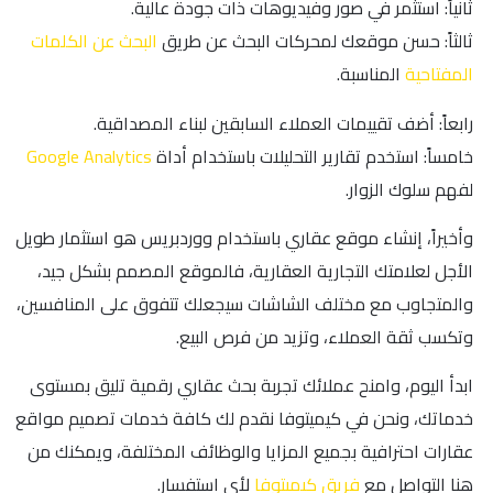
ثانياً: استثمر في صور وفيديوهات ذات جودة عالية.
ثالثاً: حسن موقعك لمحركات البحث عن طريق
البحث عن الكلمات
المفتاحية
المناسبة.
رابعاً: أضف تقييمات العملاء السابقين لبناء المصداقية.
خامساً: استخدم تقارير التحليلات باستخدام أداة
Google Analytics
لفهم سلوك الزوار.
وأخيراً، إنشاء موقع عقاري باستخدام ووردبريس هو استثمار طويل
الأجل لعلامتك التجارية العقارية، فالموقع المصمم بشكل جيد،
والمتجاوب مع مختلف الشاشات سيجعلك تتفوق على المنافسين،
وتكسب ثقة العملاء، وتزيد من فرص البيع.
ابدأ اليوم، وامنح عملائك تجربة بحث عقاري رقمية تليق بمستوى
خدماتك، ونحن في كيميتوفا نقدم لك كافة خدمات تصميم مواقع
عقارات احترافية بجميع المزايا والوظائف المختلفة، ويمكنك من
هنا التواصل مع
فريق كيميتوفا
لأي استفسار.