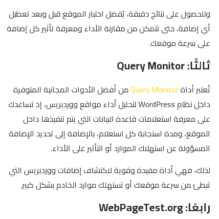
وللحصول على نتائج دقيقة، يُفضل اختبار الموقع قبل وبعد تعطيل
أي إضافة، حتى تتمكن من مقارنة الأداء ومعرفة تأثير كل إضافة
على سرعة موقعك.
ثالثًا: Query Monitor
تُعتبر أداة
Query Monitor
من أفضل الأدوات المجانية المتوفرة
داخل نظام WordPress لتحليل أداء مواقع ووردبريس، إذ تساعدك
على معرفة استعلامات قاعدة البيانات التي يتم تنفيذها داخل
الموقع، ومدة استجابة كل استعلام، بالإضافة إلى تحديد الإضافة
المسؤولة عن استهلاك الموارد أو التأثير على الأداء.
لذلك، فهي أداة مفيدة وقوية لاكتشاف إضافات ووردبريس التي
تبطئ من سرعة موقعك أو تستهلك موارد الخادم بشكل كبير.
رابعًا: WebPageTest.org