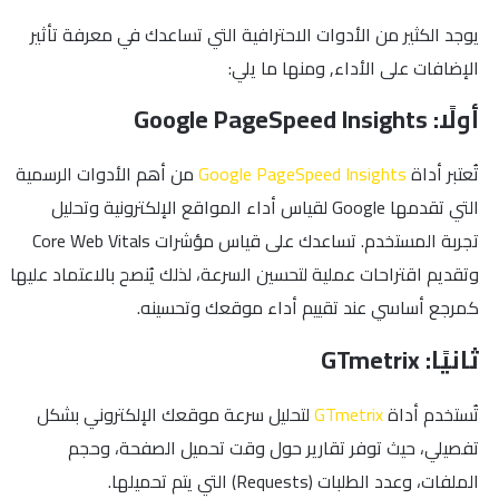
يوجد الكثير من الأدوات الاحترافية التي تساعدك في معرفة تأثير
الإضافات على الأداء, ومنها ما يلي:
أولًا: Google PageSpeed Insights
تُعتبر أداة
Google PageSpeed Insights
من أهم الأدوات الرسمية
التي تقدمها Google لقياس أداء المواقع الإلكترونية وتحليل
تجربة المستخدم. تساعدك على قياس مؤشرات Core Web Vitals
وتقديم اقتراحات عملية لتحسين السرعة، لذلك يُنصح بالاعتماد عليها
كمرجع أساسي عند تقييم أداء موقعك وتحسينه.
ثانيًا: GTmetrix
تُستخدم أداة
GTmetrix
لتحليل سرعة موقعك الإلكتروني بشكل
تفصيلي، حيث توفر تقارير حول وقت تحميل الصفحة، وحجم
الملفات، وعدد الطلبات (Requests) التي يتم تحميلها.