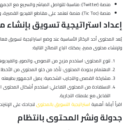
منصة (Twitter): مناسبة للتواصل المباشر والسريع مع الجمهور، وتُستخدم بشكل أكبر في متابعة الأخبار والتحديثات أولًا بأول.
منصة (Tic Toc): منصة تعتمد على مقاطع الفيديو القصيرة، وتستهدف بشكل أساسي فئة الشباب، وهي مناسبة للمحتوى الإبداعي والترفيهي.
إعداد استراتيجية تسويق بإنشاء 
يُعد المحتوى أحد الركائز الأساسية عند وضع استراتيجية تسويق فعا
ولإنشاء محتوى مميز، يمكنك اتباع النصائح التالية:
تنوع المحتوى: استخدم مزيج من النصوص، والصور، والفيديوهات
الاهتمام بجودة المحتوى: تأكد من خلو المحتوى من الأخطاء 
مشاركة القصص والتجارب الشخصية: يميل الجمهور بطبيعته إل
الاستفادة من المحتوى التفاعلي: استخدم أشكال المحتوى ال
التفاعل مع علامتك التجارية.
اقرأ أيضَا: أهمية
استراتيجية التسويق بالمحتوى
لنجاحك على الإنترنت
جدولة ونشر المحتوى بانتظام