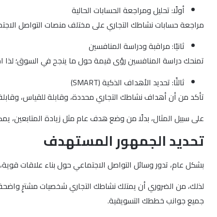
أولًا: تحليل ومراجعة الحسابات الحالية
مراجعة حسابات نشاطك التجاري على مختلف منصات التواصل الاجتماعي
ثانيًا: مراقبة ودراسة المنافسين
تمنحك دراسة المنافسين رؤى قيمة حول ما ينجح في السوق؛ لذا احر
ثالثًا: تحديد الأهداف الذكية (SMART)
تأكد من أن أهداف نشاطك التجاري محددة، وقابلة للقياس، وقابلة
على سبيل المثال، بدلًا من وضع هدف عام مثل زيادة المتابعين، يمكنك تحديد هد
تحديد الجمهور المستهدف
بشكل عام، تدور وسائل التواصل الاجتماعي حول بناء علاقات قوي
لذلك، من الضروري أن يمتلك نشاطك التجاري شخصيات مشترٍ واضحة
جميع جوانب خططك التسويقية.