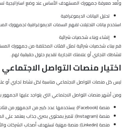
وتُعد معرفة جمهورك المستهدف الأساس عند وضع استراتيجية تسويق 
تحليل البيانات الديموغرافية
استخدم بيانات التحليلات لفهم السمات الديموغرافية لجمهورك الم
إنشاء وبناء شخصيات شرائية
قم ببناء شخصيات شرائية تمثل الفئات المختلفة من جمهورك المس
لنشاطك التجاري أو علامتك التجارية تقديم حلول حقيقية لهم.
اختيار منصات التواصل الاجتماعي 
ليس كل منصات التواصل الاجتماعي مناسبة لكل نشاط تجاري أو علام
ومن أشهر منصات التواصل الاجتماعي التي يتواجد عليها الجمهور بكث
منصة (Facebook): يستخدمها عدد كبير من الجمهور من فئات عمرية مختلفة، وهي مناسبة للشركات والعلامات التجارية التي تستهدف جمهورًا واسعًا وعامًا.
منصة (Instagram): تتميز بمحتوى بصري جذاب يعتمد على الصور ومقاطع الفيديو، مما يجعلها مناسبة للعلامات التجارية التي تعتمد بشكل أساسي على الصور في عرض منتجاتها.
منصة (Linkedin): منصة مهنية تستهدف أصحاب الشركات والأفراد المهنيين، وتُعد مناسبة أكثر للتسويق بين الشركات (B2B).