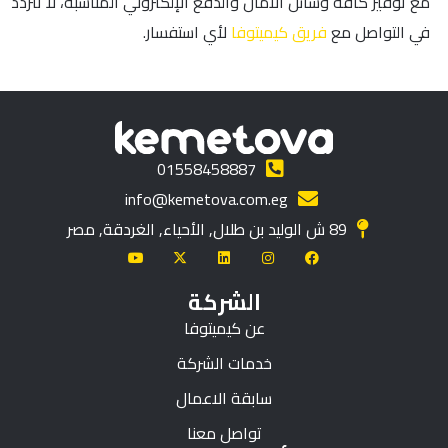
مع توفير كافة وسائل الأمان والدفع الإلكتروني المناسبة، لا تتردد
في التواصل مع
فريق كيميتوفا
لأي استفسار.
01558458887
info@kemetova.com.eg
89 ش الوليد بن طلال, الأحياء, الغردقة, مصر
الشركة
عن كيميتوفا
خدمات الشركة
سابقة الاعمال
تواصل معنا