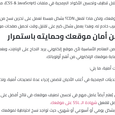
فات (CSS & JavaScript)، مما يقلل من زمن تحميل موقعك بشكل ملحوظ، وبالتالي
الاستفادة من شبكات توصيل المحتوى (CDN) لتحسين أداء موقعك، ولكن ماذ
ت من أقرب خادم له، وهذا يعمل بشكل كبير على تقليل وقت تحميل صفحات
من أمان موقعك وحمايته باستمرار
 من العناصر الأساسية لأي موقع إلكتروني يريد النجاح على الإنترنت، و
اية موقعك الإلكتروني من أهم أولوياتك.
أمنية، ما يلي:
حديثات البرمجية في أغلب الأحيان تتضمن إجراء عدة تصحيحات أمنية، ول
مل لتفعيل
شهادة الـ SSL على موقعك
.
 بشكل يومي أو أسبوعي أو شهري، حيث تواجد نسخ احتياطية لموقعك