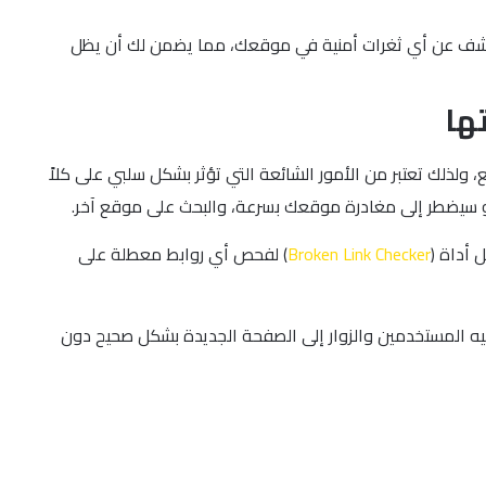
لحماية على موقعك، لمنع أي هجمات محتملة، بالإضافة إلى إجراء اختبارات اختراق دورية (Penetration Testing) للكشف عن أي ثغرات أمنية في موقعك، مما يضمن لك أن يظل
ها
 أي كان نوع الموقع، ولذلك تعتبر من الأمور الشائعة التي تؤثر بشكل سلبي على كلاً
 أداة (
Broken Link Checker
) لفحص أي روابط معطلة على
م بحذف أي صفحة على موقعك أو نقلها إلى عنوان آخر، فلا بد من استخدام إعادة التوجيه 301 لضمان توجيه المستخدمين والزوار إلى الصفحة الجديدة بشكل صحيح دون