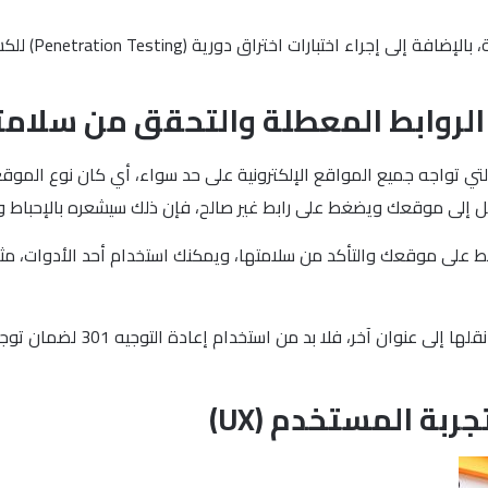
تفعيل جدران ا
 الروابط المعطلة والتحقق من سلامت
ة أو المكسورة (Broken Links) من المشاكل التي تواجه جميع المواقع الإلكترونية على حد سواء،
ابط على موقعك والتأكد من سلامتها، ويمكنك استخدام أحد الأدوات، مثل
وبالإضافة لما سبق، عندما تقو
بة المستخدم (UX)