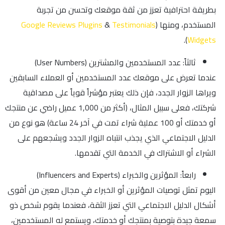
بطريقة احترافية تعزز من ثقة موقعك وتحسن من تجربة
المستخدم، ومنها (
Testimonials
&
Google Reviews Plugins
).
Widgets
ثالثاً: عدد المستخدمين والمشترين (User Numbers)
عندما تعرض على موقعك عدد المستخدمين أو العملاء السابقين
ويراها الزوار الجدد، فإن ذلك يعتبر مؤشراً قوياً على مصداقية
شركتك، فعلى سبيل المثال، (أكثر من 1,000 عميل راضي عن منتجك
أو خدمتك أو 100 عملية شراء تمت في آخر 24 ساعة) هو نوع من
الدليل الاجتماعي الذي يجذب انتباه الزوار الجدد ويشجعهم على
الشراء أو الاشتراك في الخدمة التي تقدمها.
رابعاً: المؤثرين والخبراء (Influencers and Experts)
اليوم تمثل توصيات المؤثرين أو الخبراء في مجال معين من أقوى
أشكال الدليل الاجتماعي التي تعزز الثقة، فعندما يقوم شخص ذو
سمعة جيدة بتوصية بمنتجك أو خدمتك، ويستمع له المستخدمين،