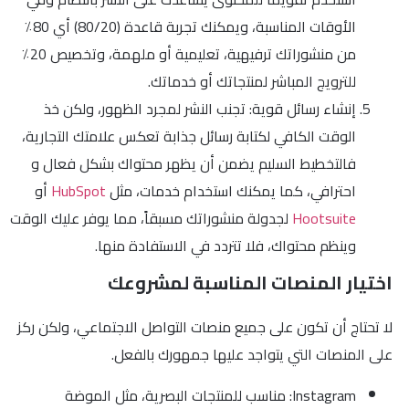
الأوقات المناسبة، ويمكنك تجربة قاعدة (80/20) أي 80٪
من منشوراتك ترفيهية، تعليمية أو ملهمة، وتخصيص 20٪
للترويج المباشر لمنتجاتك أو خدماتك.
إنشاء رسائل قوية: تجنب النشر لمجرد الظهور، ولكن خذ
الوقت الكافي لكتابة رسائل جذابة تعكس علامتك التجارية،
فالتخطيط السليم يضمن أن يظهر محتواك بشكل فعال و
احترافي، كما يمكنك استخدام خدمات، مثل
HubSpot
أو
Hootsuite
لجدولة منشوراتك مسبقاً، مما يوفر عليك الوقت
وينظم محتواك، فلا تتردد في الاستفادة منها.
اختيار المنصات المناسبة لمشروعك
لا تحتاج أن تكون على جميع منصات التواصل الاجتماعي، ولكن ركز
على المنصات التي يتواجد عليها جمهورك بالفعل.
Instagram: مناسب للمنتجات البصرية، مثل الموضة