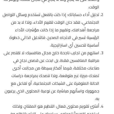
الوقت.
تحليل أداء حساباتك: إذا كنت بالفعل تستخدم وسائل التواصل
الاجتماعي، فقد حان الوقت لتقييم الأداء، ولذا لا بد من
مراجعة أهدافك، وتقييم ما إذا كانت مؤشرات الأداء
الرئيسية تسير في الاتجاه الصحيح، فالتحليل الذاتي خطوة
أساسية لتحسين أي استراتيجية.
استلهم من تجارب ناجحة خارج مجال منافسيك: لا تقتصر على
مراقبة المنافسين فقط، بل ابحث عن قصص نجاح في
صناعات مختلفة، فربما أفكار بسيطة من مجالات أخرى
تمنحك ميزة غير متوقعة، ولذا ننصحك بمراجعة دراسات
الحالة المتوفرة على الشبكات الاجتماعية، أو تفاعل مع
جمهورك واسألهم مباشرة عن نوعية المحتوى الذي يرغبون
به.
أنشئ تقويم محتوى فعال: التنظيم هو المفتاح، ولذلك
استخدم تقويماً للمحتوى يساعدك على النشر بانتظام وفي