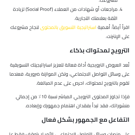
مراجعات أو شهادات من العملاء (Social Proof) لزيادة
الثقة بعلامتك التجارية.
اقرأ أيضاً: أهمية
استراتيجية التسويق بالمحتوى
لنجاح مشروعك
على الإنترنت.
الترويج لمحتواك بذكاء
تُعد العروض الترويجية أداة فعالة لتعزيز استراتيجيتك التسويقية
على وسائل التواصل الاجتماعي، ولكن الموازنة ضرورية، فعندما
تقوم بالترويج لمحتواك، احرص على عدم المبالغة.
فإذا تجاوز المحتوى الترويجي المباشر نسبة 10٪ من إجمالي
منشوراتك، فقد تبدأ بفقدان اهتمام جمهورك وإبعاده.
التفاعل مع الجمهور بشكل فعال
على منصات وسائل التواصل الاجتماعي، الأمر لا يتوقف فقط على