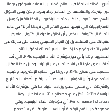
أسرع القطاعات نموًا في العالم. فملايين العملاء يتسوقون يوميًا
عبر الإنترنت، والمنافسة بين المتاجر تزداد بقوة، ولكن يبقى السؤال
الأهم: كيف تعرف إذا كان متجرك الإلكتروني ناجحًا بالفعل؟ وهل
الاستراتيجيات التي تتبعها تحقق النتائج التي تريدها أم لا؟ في عالم
التجارة الإلكترونية، لا يكفي أن تطلق متجرك الإلكتروني وتعرض
منتجاتك على العملاء، بل إن النجاح الحقيقي يعتمد على قدرتك على
قياس الأداء وفهم ما إذا كانت استراتيجياتك تحقق النتائج
المطلوبة. وهنا يأتي دور مؤشرات الأداء الرئيسية KPIs، التي تُعد
أداة لا غنى عنها لأي نشاط تجاري عبر الإنترنت. وخلال هذا المقال،
سنتعرف على معنى KPIs، ودورها في التجارة الإلكترونية، وكيفية
استخدامها، وأبرز المؤشرات التي يجب أن يراقبها أصحاب المشاريع
والشركات التي تسعى للنمو وزيادة الأرباح. ما هي مؤشرات الأداء
الرئيسية KPIs؟ بشكل عام، مصطلح KPIs هو اختصار لـ Key
Performance Indicators، أي مؤشرات الأداء الرئيسية، وهي
مجموعة من القيم الرقمية أو النسب المئوية التي يستخدمها