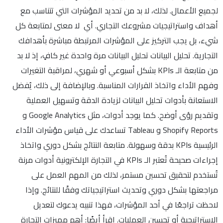
لجميع الأعمال. لذلك، لا بد من تحديد المؤشرات التي تتناسب مع
أهداف واستراتيجيات مشروعك التجاري. أي لا معنى لمتابعة كل
شيء، بل يجب التركيز على المؤشرات المرتبطة مباشرة بأهدافك
التجارية. تحليل البيانات تحليل البيانات مرة واحدة غير كافٍ، إذ لا بد
من متابعة الـ KPIs بشكل أسبوعي أو شهري، لمراقبة التغيرات
وفهم الأداء واتخاذ القرارات المناسبة. وبالإضافة إلى ذلك، يُفضل
الاستعانة بأدوات تحليل البيانات لزيادة الدقة وتسهيل العملية
وتقديم رؤى أوضح. كما يوجد أدوات، مثل Google Analytics و
Shopify Reports و Tableau تساعدك على قياس مؤشرات الأداء
الرئيسية KPIs بدقة وسهولة. متابعة النتائج بشكل دوري واتخاذ
إجراءات صحيحة تُعتبر الـ KPIs في التجارة الإلكترونية أدوات مرنة
تُستخدم لتحقيق تحسين مستمر، لذلك من المهم العمل على
مراجعتها بشكل دوري وتحديث استراتيجياتك وفقًا للنتائج. وإذا
لاحظت تراجعًا في أحد المؤشرات، فهذا تنبيه يدعوك لتعديل
الاستراتيجية أو تحسين العمليات. اقرأ أيضًا: أهم مميزات التجارة