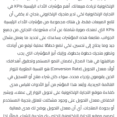
الإلكترونية لزيادة مبيعاتك. أهم مؤشرات الأداء الرئيسية KPIs في
التجارة الإلكترونية لكي تدير متجرك الإلكتروني بنجاح، لا يكفي أن
تتابع المبيعات فقط، بل هناك مجموعة من مؤشرات الأداء الرئيسية
KPIs التي تمنحك صورة شاملة عن أداء مشروعك التجاري من جميع
الجوانب. متابعة هذه المؤشرات يساعدك على تحديد ما يعمل بشكل
جيد وما يحتاج إلى تحسين، لكي تضع خططًا عملية ترفع من أرباحك
وتطور متجرك خطوة بخطوة، وإليك أبرز المؤشرات التي يجب
مراقبتها في هذا المجال لضمان النمو المستمر وتحقيق أهدافك:
أولًا: معدل التحويل (Conversion Rate) هو النسبة المئوية للزوار
الذين يقومون بإجراء محدد، سواء كان شراء منتج أو التسجيل في
القائمة البريدية. ويٌعد هذا المؤشر من أبرز الأدوات لقياس مدى
كفاءة موقع التجارة الإلكترونية على تحويل الزوار إلى عملاء، ويشير
انخفاض معدل التحويل على وجود مشكلات تتعلق بتجربة المستخدم
أو بجودة المنتجات. أي أن معدل التحويل يوضح لك مدى فعالية
تصميم موقع التجارة الإلكترونية الخاص بك وتجربة الشراء. فمثلًا إذا