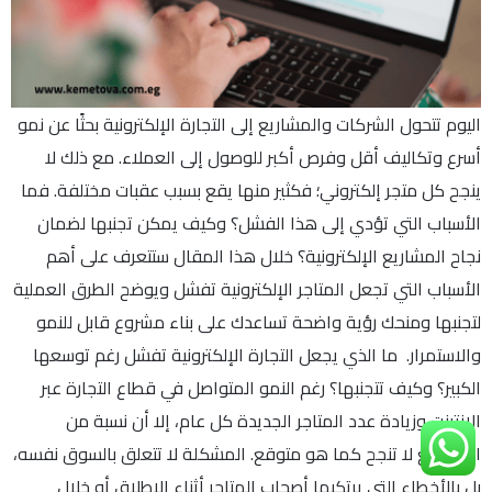
اليوم تتحول الشركات والمشاريع إلى التجارة الإلكترونية بحثًا عن نمو
أسرع وتكاليف أقل وفرص أكبر للوصول إلى العملاء. مع ذلك لا
ينجح كل متجر إلكتروني؛ فكثير منها يقع بسبب عقبات مختلفة. فما
الأسباب التي تؤدي إلى هذا الفشل؟ وكيف يمكن تجنبها لضمان
نجاح المشاريع الإلكترونية؟ خلال هذا المقال ستتعرف على أهم
الأسباب التي تجعل المتاجر الإلكترونية تفشل ويوضح الطرق العملية
لتجنبها ومنحك رؤية واضحة تساعدك على بناء مشروع قابل للنمو
والاستمرار. ما الذي يجعل التجارة الإلكترونية تفشل رغم توسعها
الكبير؟ وكيف تتجنبها؟ رغم النمو المتواصل في قطاع التجارة عبر
الإنترنت وزيادة عدد المتاجر الجديدة كل عام، إلا أن نسبة من
المشاريع لا تنجح كما هو متوقع. المشكلة لا تتعلق بالسوق نفسه،
بل بالأخطاء التي يرتكبها أصحاب المتاجر أثناء الإطلاق أو خلال