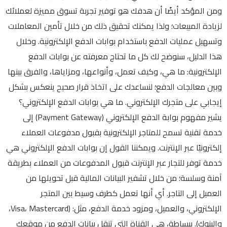
ومن المؤكد أيضًا أن هدفك هو توفير تجربة تسوق مميزة لعملائك
لزيادة المبيعات؛ ولذا يمكنك تحقيق ذلك من خلال تأمين المعاملات
وتسهيل عمليات الدفع باستخدام بوابات الدفع الإلكترونية. وخلال
هذا الدليل، سنوضح لك كل ما تحتاج معرفته عن بوابات الدفع
الإلكترونية: ما هي، وكيف تعمل، وأنواعها، ومزاياها، والفرق بينها
وبين معالجات الدفع؛ لنساعدك على اتخاذ قرار صحيح ينعكس بشكل
إيجابي على متجرك الإلكتروني. ما هي بوابات الدفع الإلكتروني؟
يشير مفهوم بوابة الدفع الإلكتروني (Payment Gateway) إلى
خدمة تقنية تسمح للمتاجر الإلكترونية بقبول مدفوعات العملاء
إلكترونيًا عبر الإنترنت. ويمكننا القول إن بوابات الدفع الإلكتروني هي
خدمة توفر للتجار عبر الإنترنت قبول المدفوعات من العملاء بطريقة
آمنة وسلسة؛ من خلال تشفير البيانات المالية قبل تحويلها من
العميل إلى التاجر. أي أنها تعمل كطرف وسيط بين المتجر
الإلكتروني، والعميل، ومزود خدمة الدفع، مثل: (Visa، Mastercard،
والبنوك). ببساطة، هي القناة التي تنقل بيانات الدفع من موقعك