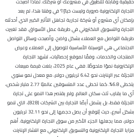
حقيقية وقابلة للتطبيق في مشروعك أو شركتك. لماذا أصبحت
التجارة الإلكترونية ضرورة وليست خيارًا؟ في وقتنا هذا، لم يعد
بإمكان أي مشروع أو شركة تجارية تجاهل التأثير الكبير الذي أحدثته
التجارة والتسويق الالكتروني في طريقة عمل الأسواق. فقد تغيرت
طريقة التواصل مع العملاء بشكل واضح، وأصبحت وسائل التواصل
الاجتماعي هي الوسيلة الأساسية للوصول إلى العملاء وعرض
المنتجات والخدمات. وفقًا لموقع إحصائيات، تشهد التجارة
الإلكترونية نموًا ملحوظًا. ففي عام 2025، بلغت قيمة مبيعات
التجزئة عبر الإنترنت نحو 6.42 تريليون دولار، مع معدل نمو سنوي
يتخطى 6.8%. كما تخطى عدد المتسوقين عالميًا 2.77 مليار شخص،
أي ما يقارب ثلث سكان العالم. ولم يقتصر هذا النمو على تجارة
التجزئة فقط، بل يشمل أيضًا التجارة بين الشركات (B2B)، التي تنمو
بشكل أسرع، حيث يُتوقع أن يصل حجمها إلى نحو 32.11 تريليون
دولار، مما يجعلها الجزء الأكبر من سوق التجارة الإلكترونية. أهم
مزايا التجارة الإلكترونية والتسويق الإلكتروني مع انتشار الإنترنت