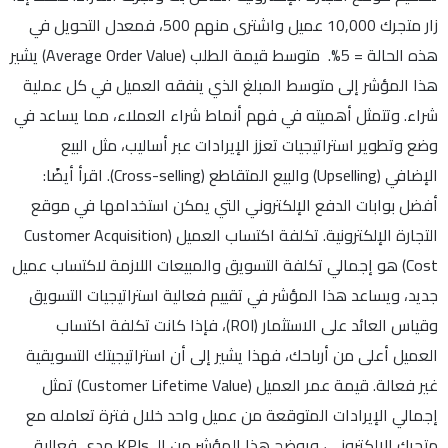
زار متجرك 10,000 عميل واشترى منهم 500، فمعدل التحويل في
هذه الحالة = 5%. متوسط قيمة الطلب (Average Order Value) يشير
هذا المؤشر إلى متوسط المبلغ الذي ينفقه العميل في كل عملية
شراء. وتتمثل أهميته في فهم أنماط شراء العملاء، مما يساعد في
وضع وتطوير استراتيجيات تعزز الإيرادات عبر أساليب، مثل البيع
الإضافي (Upselling) والبيع المتقاطع (Cross-selling). اقرأ أيضًا:
أفضل بوابات الدفع الإلكتروني التي يمكن استخدامها في موقع
التجارة الإلكترونية. تكلفة اكتساب العميل (Customer Acquisition
Cost) هو إجمالي تكلفة التسويق والمبيعات اللازمة لاكتساب عميل
جديد، ويساعد هذا المؤشر في تقييم فعالية استراتيجيات التسويق
وقياس العائد على الاستثمار (ROI)، فإذا كانت تكلفة اكتساب
العميل أعلى من أرباحك، فهذا يشير إلى أن استراتيجيتك التسويقية
غير فعالة. قيمة عمر العميل (Customer Lifetime Value) تمثل
إجمالي الإيرادات المتوقعة من عميل واحد خلال فترة تعامله مع
متجرك الإلكتروني، ويوضح هذا المؤشر من الـ KPIs مدى فعالية