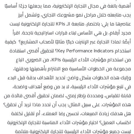
أهمية بالغة في مجال التجارة الإلكترونية، مما يجعلها جزءًا أساسيًا
يجب متابعته خلال مراحل نمو مشروعك التجاري، وتشمل أبرز
عناصرها ما يلي: باختصار، متابعة الـ KPIs للتجارة الإلكترونية ليست
مجرد أرقام، بل هي الأساس لبناء قرارات استراتيجية ناجحة. اقرأ
أيضًا: لماذا التجارة عبر الإنترنت خيارًا مثاليًا لأصحاب المشاريع؟ كيفية
استخدام Key Performance Indicators؟ لتحقيق أقصى استفادة
من استخدام مؤشرات الأداء الرئيسية KPIs، من الضروري اتباع
مجموعة من الخطوات الأساسية مع الالتزام بأهميتها ودقتها،
وإليك هذه الخطوات بشكل واضح: تحديد الأهداف بدقة قبل البدء
في تتبع مؤشرات الأداء الرئيسية، لا بد من وضع أهداف واضحة،
قابلة للقياس، ومحددة بإطار زمني، لضمان تحقيق أقصى فائدة من
هذه المؤشرات. على سبيل المثال: يجب أن تحدد ماذا تريد أن تحقق؟
هل هدفك زيادة المبيعات، تحسين رضا العملاء، أم تقليل تكلفة
اكتساب العميل؟ اختيار مؤشرات الأداء المناسبة للتجارة الإلكترونية
ليست جميع مؤشرات الأداء الرئيسية للتجارة الإلكترونية ملائمة