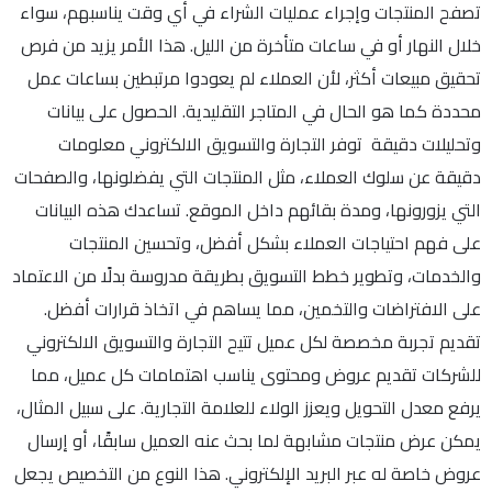
تصفح المنتجات وإجراء عمليات الشراء في أي وقت يناسبهم، سواء
خلال النهار أو في ساعات متأخرة من الليل. هذا الأمر يزيد من فرص
تحقيق مبيعات أكثر، لأن العملاء لم يعودوا مرتبطين بساعات عمل
محددة كما هو الحال في المتاجر التقليدية. الحصول على بيانات
وتحليلات دقيقة توفر التجارة والتسويق الالكتروني معلومات
دقيقة عن سلوك العملاء، مثل المنتجات التي يفضلونها، والصفحات
التي يزورونها، ومدة بقائهم داخل الموقع. تساعدك هذه البيانات
على فهم احتياجات العملاء بشكل أفضل، وتحسين المنتجات
والخدمات، وتطوير خطط التسويق بطريقة مدروسة بدلًا من الاعتماد
على الافتراضات والتخمين، مما يساهم في اتخاذ قرارات أفضل.
تقديم تجربة مخصصة لكل عميل تتيح التجارة والتسويق الالكتروني
للشركات تقديم عروض ومحتوى يناسب اهتمامات كل عميل، مما
يرفع معدل التحويل ويعزز الولاء للعلامة التجارية. على سبيل المثال،
يمكن عرض منتجات مشابهة لما بحث عنه العميل سابقًا، أو إرسال
عروض خاصة له عبر البريد الإلكتروني. هذا النوع من التخصيص يجعل