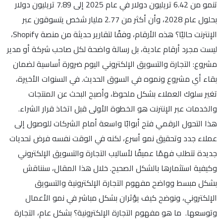
تنمو من 6.42 تريليون دولار في عام 2025 إلى 7.89 تريليون دولار
بحلول عام 2028، وأن أكثر من 2.77 مليار شخص يتسوقون عبر
الإنترنت حاليًا؟ هذه الأرقام، وفقًا لتقارير حديثة من منصة Shopify،
ليست مجرد أرقام عادية، بل رسالة واضحة لكل صاحب شركة أو مدير
مشروع: التجارة والتسويق الإلكتروني اليوم ضرورة أساسية لضمان
بقاء أي مشروع ونموه في السوق الحديث. في السنوات الأخيرة،
تغير سلوك العملاء بشكل ملحوظ، وأصبح البحث عن المنتجات
والخدمات عبر الإنترنت هو الخطوة الأولى قبل اتخاذ قرار الشراء.
هذا التحول الرقمي فتح أبوابًا واسعة أمام الشركات للوصول إلى
عملاء جدد وتحقيق نمو أسرع، لكنه في الوقت نفسه فرض تحديات
جديدة تتطلب فهمًا عميقًا لأساليب التجارة والتسويق الإلكتروني
وكيفية استثمارها بالشكل الصحيح. خلال هذا المقال، سنناقش
بشكل مبسط وواضح مفهوم التجارة الإلكترونية والتسويق
الإلكتروني، ونوضح كيف يؤثران بشكل مباشر في نمو الأعمال
وتوسعها. ما هو مفهوم التجارة الإلكترونية؟ بشكل عام، التجارة