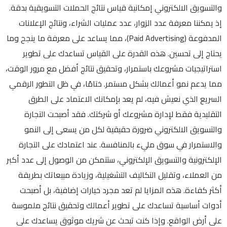
والتسويق الالكتروني إمكانية قياس نتائج الحملات التسويقية بدقة.
إذ يمكننا معرفة عدد الزوار، عدد عمليات الشراء، ونتائج الإعلانات
المدفوعة (Paid Advertising)، مما يساعد على معرفة ما ينجح وما
يحتاج إلى تحسين. هذه القدرة على القياس تساعدك على تطوير
استراتيجيات مشروعك باستمرار، وتحقيق نتائج أفضل مع مرور الوقت،
مما يدعم نمو أعمالك بشكل مستمر. ختامًا، في ظل التطور الرقمي
السريع الذي نعيش فيه، لم يعد بإمكانك الاعتماد على الطرق
التقليدية فقط لإدارة مشروعك أو شركتك. فقد أصبحت التجارة
والتسويق الالكتروني ضرورة حقيقية لكل من يسعى إلى النمو
والاستمرار في سوق مليء بالمنافسة. عند اعتمادك على التجارة
الإلكترونية والتسويق الإلكتروني، ستتمكن من الوصول إلى عدد أكبر
من العملاء، وتقليل التكاليف التشغيلية، وزيادة مبيعاتك بطريقة
أكثر كفاءة. هذه المزايا لم تعد مجرد خيارات إضافية، بل أصبحت
أدوات أساسية تساعدك على تطوير أعمالك وتحقيق نتائج ملموسة
على أرض الواقع. وإذا كنت تبحث عن شريك موثوق يساعدك على