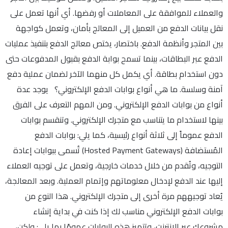
والعملاء للموافقة على المعاملات أو رفضها. أي أنها تعمل على
نقل بيانات الدفع من العميل إلى المعالج بأمان، وتعمل كواجهة
بين المتجر وأنظمة الدفع. باختصار، يختص معالج الدفع بتنفيذ عمليات
الدفع عبر البطاقات، بينما تسمح بوابة الدفع بقبول المدفوعات حتى
دون استخدام بطاقة. أي يكمل كل منهما الآخر لضمان عملية دفع
آمنة وسلسة. ما هي أنواع بوابات الدفع الإلكتروني؟ يوجد عدة
أنواع من بوابات الدفع الإلكتروني. ومن المهم التعرف على الفرق
بينها لاستخدام ما يتناسب مع متجرك الإلكتروني. وتنقسم بوابات
الدفع عموماً إلى ثلاثة أنواع رئيسية، كما يلي: بوابات الدفع
المُستضافة (Hosted Payment Gateways) تُسمى ببوابات إعادة
التوجيه، وتُقدم من خلال خدمات خارجية، وتعمل على توجيه العملاء
إليها عند الدفع لإدخال معلوماتهم وإتمام العملية. وبعد المعالجة،
يُعاد توجيههم مرة أخرى إلى متجرك الإلكتروني. هذا النوع من
بوابات الدفع الإلكتروني مناسب لك إذا كنت في بداية إنشاء
مشروعك عبر الإنترنت، وتتميز هذه البوابات عمومًا بما يلي: ولكن،