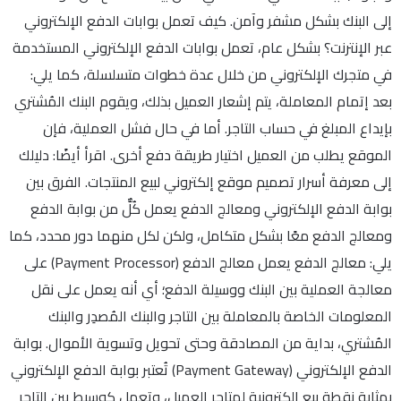
إلى البنك بشكل مشفر وآمن. كيف تعمل بوابات الدفع الإلكتروني
عبر الإنترنت؟ بشكل عام، تعمل بوابات الدفع الإلكتروني المستخدمة
في متجرك الإلكتروني من خلال عدة خطوات متسلسلة، كما يلي:
بعد إتمام المعاملة، يتم إشعار العميل بذلك، ويقوم البنك المُشتري
بإيداع المبلغ في حساب التاجر. أما في حال فشل العملية، فإن
الموقع يطلب من العميل اختيار طريقة دفع أخرى. اقرأ أيضًا: دليلك
إلى معرفة أسرار تصميم موقع إلكتروني لبيع المنتجات. الفرق بين
بوابة الدفع الإلكتروني ومعالج الدفع يعمل كُلٌّ من بوابة الدفع
ومعالج الدفع معًا بشكل متكامل، ولكن لكل منهما دور محدد، كما
يلي: معالج الدفع يعمل معالج الدفع (Payment Processor) على
معالجة العملية بين البنك ووسيلة الدفع؛ أي أنه يعمل على نقل
المعلومات الخاصة بالمعاملة بين التاجر والبنك المُصدِر والبنك
المُشتري، بداية من المصادقة وحتى تحويل وتسوية الأموال. بوابة
الدفع الإلكتروني (Payment Gateway) تُعتبر بوابة الدفع الإلكتروني
بمثابة نقطة بيع إلكترونية لمتاجر العميل، وتعمل كوسيط بين التاجر