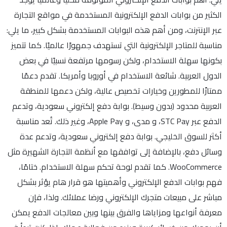
الكثير من بوابات الدفع الإلكترونية المستخدمة في مواقع التجارة
عبر الإنترنت، ومن أهم هذه البوابات المستخدمة بشكل كبير، ما يلي:
مناسبة للمتاجر الإلكترونية التي تستهدف جمهورًا عالميًا. كما تتميز
بكونها سهلة الاستخدام، ولكن رسومها مرتفعة نسبيًا في بعض
الدول العربية. شائعة الاستخدام في أوروبا وأمريكا. تقدم دعمًا
ممتازًا للمطورين وخيارات تخصيص عالية، ولكن دعمها للمنطقة
العربية محدود (بدون وسيط). بوابة دفع إلكتروني سعودية، وتدعم
الدفع عبر STC Pay، و مدى، و Apple Pay، وغير ذلك. تُعد مناسبة
أكثر للسوق الخليجي. بوابة دفع إلكتروني سعودية، وتدعم عدة
وسائل دفع، بالإضافة إلى توافقها مع أنظمة التجارة الشهيرة مثل
WooCommerce. كما تقدم لوحة تحكم سهلة الاستخدام. ختامًا،
فهم بوابات الدفع الإلكتروني وأهميتها هو قرار هام يؤثر بشكل
مباشر على مبيعات متجرك الإلكتروني ورضا عملائك. ولذا، فإن
معرفة أنواعها ومزاياها والفرق بينها وبين معالجات الدفع يمكن