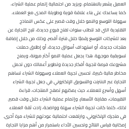
العميل يشعر بالاهتمام، ويزيد من احتمالية إتمام عملية الشراء،
كما يساعدك على بناء علاقة قوية وطويلة المدى مع العملاء.
سهولة التوسع والنمو خلال وقت قصير على عكس النماذج
التقليدية التي قد تتطلب سنوات لفتح فروع جديدة، تتيح التجارة عن
بعد للشركات التوسع رقميًا خلال فترة أقصر، وذلك من خلال إضافة
منتجات جديدة، أو استهداف أسواق جديدة، أو إطلاق حملات
تسويقية موجهة. هذا يجعل عملية النمو أكثر مرونة، ويمنح
مشروعك فرصة لتجربة أفكار جديدة وتطوير أعمالك دون تحمل
مخاطر مالية كبيرة. تحسين تجربة العملاء وسهولة الشراء تساهم
التجارة عبر الانترنت والتسويق الإلكتروني في جعل تجربة الشراء
أسهل وأسرع للعملاء. حيث يمكنهم تصفح المنتجات، قراءة
التقييمات، مقارنة الأسعار، وإتمام عملية الشراء خلال وقت قصير.
لذلك، كلما كانت تجربة الشراء سهلة وواضحة، زادت ثقة العملاء
في متجرك الإلكتروني، وارتفعت احتمالية عودتهم للشراء مرة أخرى.
إمكانية قياس النتائج وتحسين الأداء باستمرار من أهم مزايا التجارة