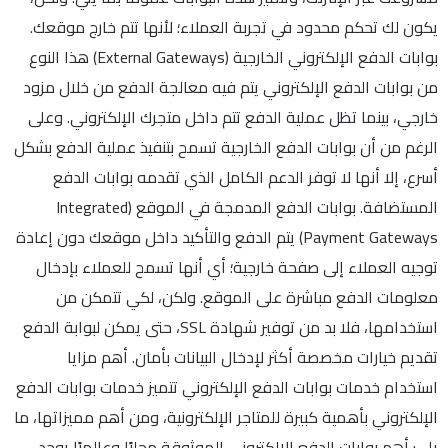
يكون لك تحكم محدود في تجربة العملاء؛ لأنها تتم خارج موقعك.
بوابات الدفع الإلكتروني الخارجية (External Gateways) هذا النوع
من بوابات الدفع الإلكتروني يتم فيه معالجة الدفع من خلال مزود
خارجي، بينما تظل عملية الدفع تتم داخل متجرك الإلكتروني. وعلى
الرغم من أن بوابات الدفع الخارجية تسمح بتنفيذ عملية الدفع بشكل
أسرع، إلا أنها لا توفر الدعم الكامل الذي تقدمه بوابات الدفع
المستضافة. بوابات الدفع المدمجة في الموقع (Integrated
Payment Gateways) يتم الدفع والتأكيد داخل موقعك دون إعادة
توجيه العملاء إلى صفحة خارجية؛ أي أنها تسمح للعملاء بإدخال
معلومات الدفع مباشرة على الموقع. ولكن، لكي تتمكن من
استخدامها، فلا بد من توفير شهادة SSL، حتى يمكن لبوابة الدفع
تقديم خيارات مخصصة أكثر لإدخال البيانات بأمان. أهم مزايا
استخدام خدمات بوابات الدفع الإلكتروني تتميز خدمات بوابات الدفع
الإلكتروني بأهمية كبيرة للمتاجر الإلكترونية، ومن أهم مميزاتها، ما
يلي: أهم بوابات الدفع الإلكتروني الموثوقة محليًا وعالميًا يوجد