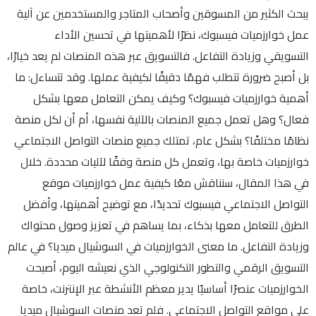
يبحث الكثير من المسوقين وأصحاب المتاجر والمستخدمين عن آلية
عمل خوارزميات فيسبوك، نظرًا لأهميتها في تحسين الأداء
التسويقي وزيادة التفاعل. فالتسويق عبر هذه المنصات لم يعد خيارًا،
بل أصبح ضرورة تتطلب فهمًا دقيقًا لكيفية عملها. وقد تتساءل: ما
أهمية خوارزميات فيسبوك؟ وكيف يمكن التعامل معها بشكل
فعال؟ وهل تعمل جميع المنصات بالآلية نفسها، أم أن لكل منصة
نظامًا مختلفًا؟ بشكل عام، تمتلك جميع منصات التواصل الاجتماعي
خوارزميات خاصة بها، وتعمل كل منصة وفقًا لآليات محددة. خلال
في هذا المقال، سنناقش معًا كيفية عمل خوارزميات موقع
التواصل الاجتماعي فيسبوك تحديدًا، مع توضيح أهميتها، وأفضل
الطرق للتعامل معها بذكاء، بما يساهم في تعزيز وصول محتواك
وزيادة التفاعل. ما معنى الخوارزميات في السوشيال ميديا؟ في عالم
التسويق الرقمي والتطور التكنولوجي الذي نعيشه اليوم، أصبحت
الخوارزميات عنصرًا أساسيًا يدير معظم الأنشطة عبر الإنترنت، خاصة
على مواقع التواصل الاجتماعي. فلم تعد منصات السوشيال ميديا