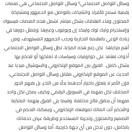
وسائل التواصل الاجتماعي؟ وسائل التواصل الاجتماعي هي منصات
رقمية تسمح للأفراد والشركات بالتواصل مع الجمهور ومشاركة
المحتوى وبناء العلاقات بشكل مباشر. تشمل هذه المنصات فيسبوك
وإنستجرام وتيك توك ولينكد إن ويوتيوب وغيرها. ويتمثل دورها في
زيادة الوعي بالعلامة التجارية وجذب الجمهور المستهدف. ومن
أهم مزاياها: لكن رغم هذه المزايا، تظل وسائل التواصل الاجتماعي
أدوات تعتمد على خوارزميات وسياسات لا تملكها أو تتحكم بها
بشكل كامل. الفرق بين الموقع الإلكتروني والسوشيال ميديا عند
الحديث عن الموقع الإلكتروني مقابل وسائل التواصل الاجتماعي،
فإن الأمر لا يتعلق باختيار أحدهما بدلًا من الآخر، بل بفهم الدور
المختلف لكل منهما في التسويق الرقمي وكيف يمكن لكل واحد
منهما أن يحقق نتائج مختلفة. وفيما يلي الفرق بينهما: الملكية
والتحكم أنت المالك لموقعك الإلكتروني، ويمكنك التحكم في
التصميم والمحتوى وتجربة المستخدم وطريقة عرض خدماتك
بالكامل، دون تدخل من أي جهة خارجية. أما وسائل التواصل