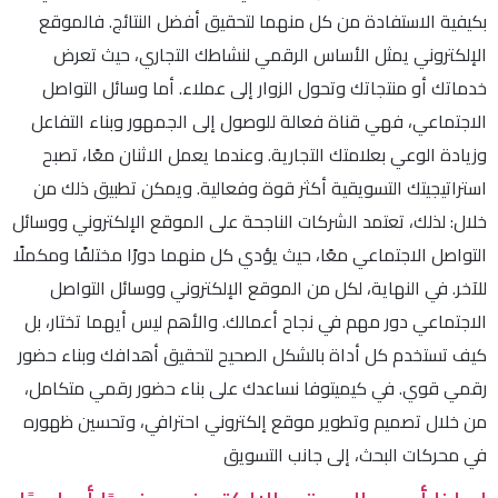
بكيفية الاستفادة من كل منهما لتحقيق أفضل النتائج. فالموقع
الإلكتروني يمثل الأساس الرقمي لنشاطك التجاري، حيث تعرض
خدماتك أو منتجاتك وتحول الزوار إلى عملاء. أما وسائل التواصل
الاجتماعي، فهي قناة فعالة للوصول إلى الجمهور وبناء التفاعل
وزيادة الوعي بعلامتك التجارية. وعندما يعمل الاثنان معًا، تصبح
استراتيجيتك التسويقية أكثر قوة وفعالية. ويمكن تطبيق ذلك من
خلال: لذلك، تعتمد الشركات الناجحة على الموقع الإلكتروني ووسائل
التواصل الاجتماعي معًا، حيث يؤدي كل منهما دورًا مختلفًا ومكملًا
للآخر. في النهاية، لكل من الموقع الإلكتروني ووسائل التواصل
الاجتماعي دور مهم في نجاح أعمالك. والأهم ليس أيهما تختار، بل
كيف تستخدم كل أداة بالشكل الصحيح لتحقيق أهدافك وبناء حضور
رقمي قوي. في كيميتوفا نساعدك على بناء حضور رقمي متكامل،
من خلال تصميم وتطوير موقع إلكتروني احترافي، وتحسين ظهوره
في محركات البحث، إلى جانب التسويق