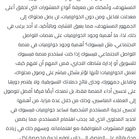
المستهدف، وتُمكنك من معرفة أنواع المنشورات التي تحقق أعلى
معدلات تفاعل. ومن دون الخوارزميات، لن يصل محتواك إلى
الجمهور المستهدف، مما يعيق انتشاره. وبالتأكيد، لا أحد يرغب في
ذلك. لذا، ما أهمية وجود الخوارزميات على منصات التواصل
الاجتماعي، مثل فيسبوك؟ أهمية وجود خوارزميات في منصة
التواصل الاجتماعي فيسبوك إذا كنت تستخدم منصة فيسبوك
للتسويق أو إدارة نشاطك التجاري، فمن المهم أن تفهم كيف
تعمل الخوارزميات؛ لأنها تؤثر بشكل مباشر على وصول محتواك،
وتفاعل جمهورك، وحتى نتائج حملاتك التسويقية. ولا يقتصر دورها
على تحسين أداء المنصة فقط، بل تمنحك أيضًا فرصًا أفضل للوصول
إلى العملاء المناسبين، وذلك من خلال عدة مزايا، من أهمها:
تحسين تجربة المستخدم الشخصية تساعد خوارزميات فيسبوك في
تحديد المحتوى الذي قد يجذب اهتمام المستخدم، مما يضمن
ظهور المنشورات المتوافقة مع اهتماماته. ويسهم ذلك في زيادة
مدة بقائه على المنصة، إلى جانب توفير تجربة مخصصة لكل