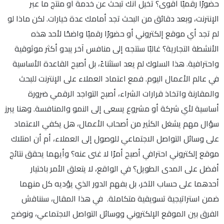
حضورًا رقميًا أقوى؟ تخيل أنك تبحث عن خدمة أو منتج ما عبر
الإنترنت، وبعد دقائق من البحث تجد أمامك عدة خيارات. لكن ماذا لو
لم تجد أي موقع إلكتروني أو حضورًا رقميًا واضحًا لأحد هذه
الأنشطة التجارية؟ غالبًا ستتجه إلى منافس آخر يبدو أكثر موثوقية
واحترافية. هذا السلوك لم يعد استثناءً، بل أصبح القاعدة الأساسية
في عالم الأعمال اليوم. فمع اعتماد العملاء على الإنترنت للبحث
والمقارنة واتخاذ قرارات الشراء، أصبح التواجد الرقمي ضرورة
أساسية لأي شركة أو مشروع يسعى إلى النمو والمنافسة. وهنا يبرز
سؤال مهم يشغل الكثير من أصحاب الأعمال، هل يكفي الاعتماد
على وسائل التواصل الاجتماعي للوصول إلى العملاء، أم أن امتلاك
موقع إلكتروني احترافي أصبح أمرًا لا غنى عنه؟ وأيهما يحقق نتائج
أفضل على المدى الطويل؟ في الواقع، لا يتعلق الأمر باختيار
أحدهما على حساب الآخر، بل بفهم الدور الذي يؤديه كل منهما
ضمن استراتيجية تسويقية متكاملة. في هذا المقال، سنناقش
الفرق بين الموقع الإلكتروني ووسائل التواصل الاجتماعي، ونوضح