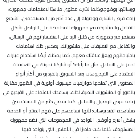
ورسالتها بوضوح.وكلما نشرت محتوى مناسبًا لاهتمامات جمهورك،
زادت فرص انتشاره ووصوله إلى عدد أكبر من المستخدمين. تشجيع
التفاعل والمشاركة مع جمهورك المحافظة على التواصل بشكل
مستمر مع جمهورك من خلال الرد على استفساراتهم في الرسائل،
والتفاعل مع التعليقات على منشوراتك. يعكس ذلك اهتمامك
باحتياجاتهم ويعزز علاقتك معهم. كما يمكنك أيضًا استخدام عبارات
تحفز على التفاعل، مثل ما رأيك؟ أو شاركنا تجربتك في التعليقات.
الاعتماد على الفيديوهات يعد التسويق بالفيديو من أكثر أنواع
المحتوى التي تمنحها خوارزميات فيسبوك أولوية في الظهور مقارنة
بالصور أو المنشورات النصية. لذلك، يساعدك الاعتماد على الفيديو في
زيادة فرص الوصول والتفاعل. كما يفضل كثير من المستخدمين
مشاهدة الفيديوهات؛ لأنها تساعدهم على فهم المنتج أو الخدمة
بشكل أسرع وأوضح. التواجد في المجموعات التي تضم جمهورك
المستهدف كلما كنت حاضرًا في الأماكن التي يتواجد فيها