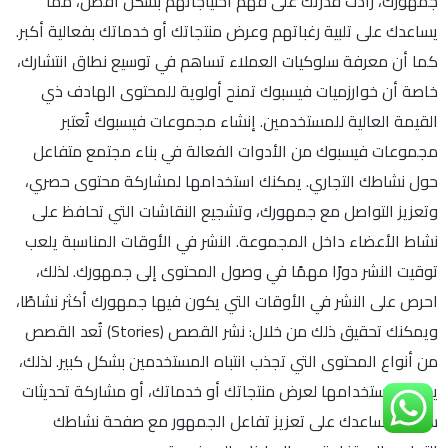
جمهورك، زادت قدرتك على فهم احتياجاتهم بشكل أفضل، مما
يساعدك على تلبية رغباتهم وعرض منتجاتك أو خدماتك بفعالية أكبر.
كما أن معرفة سلوكيات العملاء تساهم في توسيع نطاق انتشارك،
خاصة أن خوارزميات فيسبوك تمنح أولوية للمحتوى الهادف ذي
القيمة العالية للمستخدمين. إنشاء مجموعات فيسبوك تُعتبر
مجموعات فيسبوك من الأدوات الفعالة في بناء مجتمع متفاعل
حول نشاطك التجاري. يمكنك استخدامها لمشاركة محتوى حصري،
وتعزيز التواصل مع جمهورك، وتشجيع النقاشات التي تحافظ على
نشاط الأعضاء داخل المجموعة. النشر في الأوقات المناسبة يلعب
توقيت النشر دورًا مهمًا في وصول المحتوى إلى جمهورك. لذلك،
احرص على النشر في الأوقات التي يكون فيها جمهورك أكثر نشاطًا،
ويمكنك تحقيق ذلك من خلال: نشر القصص (Stories) تُعد القصص
من أنواع المحتوى التي تجذب انتباه المستخدمين بشكل كبير. لذلك،
يمكنك استخدامها لعرض منتجاتك أو خدماتك، أو مشاركة تحديثات
سريعة تساعدك على تعزيز تفاعل الجمهور مع صفحة نشاطك