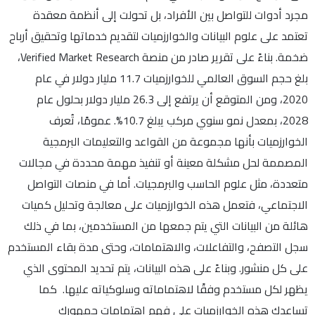
مجرد أدوات للتواصل بين الأفراد، بل تحولت إلى أنظمة معقدة
تعتمد على علوم البيانات والخوارزميات لتقديم خدماتها وتحقيق أرباح
ضخمة. بناءً على تقرير صادر من منصة Verified Market Research،
بلغ حجم السوق العالمي للخوارزميات 11.7 مليار دولار في عام
2020، ومن المتوقع أن يرتفع إلى 26.3 مليار دولار بحلول عام
2028، بمعدل نمو سنوي مركب يبلغ 10.7%. عمومًا، تُعرف
الخوارزميات بأنها مجموعة من القواعد والتعليمات البرمجية
المصممة لحل مشكلة معينة أو تنفيذ مهمة محددة في مجالات
متعددة، مثل علوم الحاسب والبرمجيات. أما في منصات التواصل
الاجتماعي، فتعمل هذه الخوارزميات على معالجة وتحليل كميات
هائلة من البيانات التي يتم جمعها من المستخدمين، بما في ذلك
سجل التصفح، والتفاعلات، والاهتمامات، وحتى مدة بقاء المستخدم
على كل منشور. وبناءً على هذه البيانات، يتم تحديد المحتوى الذي
يظهر لكل مستخدم وفقًا لاهتماماته وسلوكياته عليها. كما
تساعدك هذه الخوارزميات على فهم اهتمامات جمهورك