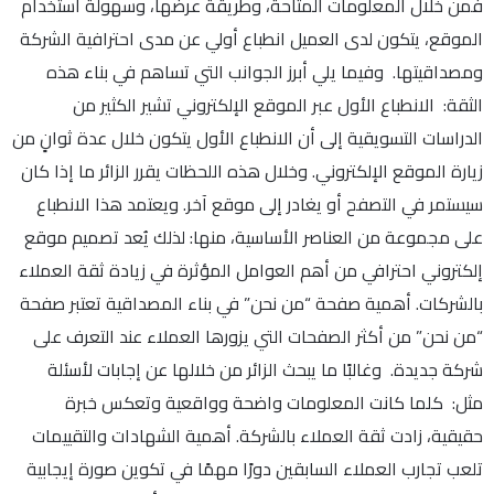
فمن خلال المعلومات المتاحة، وطريقة عرضها، وسهولة استخدام
الموقع، يتكون لدى العميل انطباع أولي عن مدى احترافية الشركة
ومصداقيتها. وفيما يلي أبرز الجوانب التي تساهم في بناء هذه
الثقة: الانطباع الأول عبر الموقع الإلكتروني تشير الكثير من
الدراسات التسويقية إلى أن الانطباع الأول يتكون خلال عدة ثوانٍ من
زيارة الموقع الإلكتروني. وخلال هذه اللحظات يقرر الزائر ما إذا كان
سيستمر في التصفح أو يغادر إلى موقع آخر. ويعتمد هذا الانطباع
على مجموعة من العناصر الأساسية، منها: لذلك يُعد تصميم موقع
إلكتروني احترافي من أهم العوامل المؤثرة في زيادة ثقة العملاء
بالشركات. أهمية صفحة “من نحن” في بناء المصداقية تعتبر صفحة
“من نحن” من أكثر الصفحات التي يزورها العملاء عند التعرف على
شركة جديدة. وغالبًا ما يبحث الزائر من خلالها عن إجابات لأسئلة
مثل: كلما كانت المعلومات واضحة وواقعية وتعكس خبرة
حقيقية، زادت ثقة العملاء بالشركة. أهمية الشهادات والتقييمات
تلعب تجارب العملاء السابقين دورًا مهمًا في تكوين صورة إيجابية