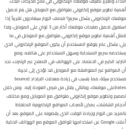
الأداء وتعزيز تصنيف موقعك الإلكتروني في نتائج محركات البحث.
أهمية تطوير موقع إلكتروني متوافق مع الموبايل هل يتم تحميل
موقعك الإلكتروني بشكل سريع؟ فنصف الزوار سيغادرون تقريباً إذا
استغرق تحميل صفحات موقعك أكثر من 3 ثوانٍ على الموبايل، ولذا
تتمثل أهمية تطوير موقع إلكتروني متوافق مع الموبايل في ما
يلي: بشكل عام يتوقع المستخدم أن يكون الموقع الإلكتروني الذي
يستخدمه سريع الاستجابة وسهل الاستخدام على هاتفه، ومع
التزايد الكبير في الاعتماد على الهواتف في التصفح عبر الإنترنت، نجد
أن المواقع غير المتوافقة مع الموبايل قد تؤدي إلى تجربة
مستخدم سيئة، مما يتسبب في زيادة معدلات الارتداد (bounce
rates)على موقعك، وبالتالي يقلل من فرص العودة إليه. ومن خلال
تصميم وتطوير موقع إلكتروني متوافق مع الموبايل ومع مختلف
أحجام الشاشات، يمكن لأصحاب المواقع الإلكترونية الاحتفاظ
بالمزيد من الزوار وزيادة الوقت الذي يقضونه على الموقع. بعد أن
أعلنت Google عن استخدامها لتوافق الموقع مع الهواتف الذكية