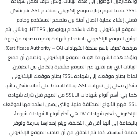
والمخترقين الوصول إلى هذه البيانات. ولكن كيف تعمل شهادة
SSL؟ عندما تقوم بزيارة موقع إلكتروني يستخدم SSL، يتم بشكل
فعلي إنشاء عملية اتصال آمنة بين متصفح المستخدم وخادم
الموقع الإلكتروني، وذلك باستخدام بروتوكول HTTPS، وبالتالي يتم
توثيق الموقع الإلكتروني باستخدام شهادة رقمية مصدرة من جهة
مرخصة تعرف باسم سلطة الشهادات (Certificate Authority – CA)،
وتؤكد هذه الشهادة هوية الموقع الإلكتروني، وتضمن أن جميع
البيانات التي يتم نقلها عبر الموقع مشفرة بالكامل بين الطرفين.
لماذا يحتاج موقعك إلى شهادة SSL؟ يحتاج موقعك الإلكتروني
بشكل فعلي إلى شهادة SSL، وذلك للحفاظ على أمانه بشكل دائم،
كما يلي: أهم أنواع شهادات الـ SSL من المهم قبل شراء شهادة
SSL فهم الأنواع المختلفة منها، والتي يمكن استخدامها لموقعك
الإلكتروني: تُعتبر شهادات DV هي أكثر أنواع الشهادات شيوعاً،
بالإضافة إلى أنها أقل في التكلفة، ويتم إصدارها بسرعة وتوفر
حماية أساسية، كما يتم التحقق من أن صاحب الموقع الإلكتروني