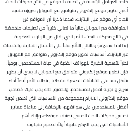
كأحد العوامل الرئيسية في تصنيف الموقع في نتائج محركات البحث،
أصبح تطوير موقع إلكتروني متوافق مع الموبايل ضرورة حتمية
لنجاح أي موقع على الإنترنت، فكما ذكرنا أن المواقع غير
المتوافقة مع الموبايل غالباً ما تعاني كثييراً من تصنيفات منخفضة
في نتائج محركات البحث، الأمر الذي يقلل من الزيارات العضوية
(organic traffic) وبالتالي التأثير سلباً على الأعمال التجارية والخدمات
عبر الإنترنت. أساسيات تطوير موقع إلكتروني متوافق مع الموبايل
نظراً للأهمية الكبيرة للهواتف الذكية في حياة المستخدمين يومياً،
فإن تطوير موقع إلكتروني متوافق مع الموبايل لا يعني أن يظهر
بشكل جيد على الشاشات الصغيرة فقط؛ بل يتطلب الأمر أيضاً أداء
سريع و تجربة أفضل للمستخدم، ولتحقيق ذلك يجب عليك كصاحب
موقع إلكتروني الالتزام بمجموعة من الأساسيات التي تضمن تجربة
أفضل للمستخدمين على هواتفهم، بالإضافة إلى مراعاة معايير
تحسين محركات البحث لتحسين تصنيف موقعك، وإليك أهم
الأساسيات التي يجب التركيز عليها: أولاً: تصميم متجاوب