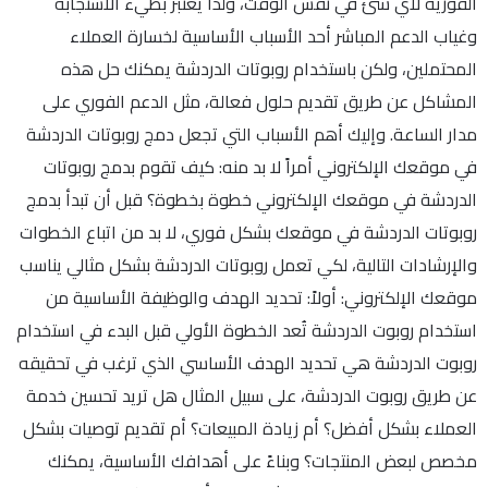
الفورية لأي شئ في نفس الوقت، ولذا يُعتبر بطيء الاستجابة
وغياب الدعم المباشر أحد الأسباب الأساسية لخسارة العملاء
المحتملين، ولكن باستخدام روبوتات الدردشة يمكنك حل هذه
المشاكل عن طريق تقديم حلول فعالة، مثل الدعم الفوري على
مدار الساعة. وإليك أهم الأسباب التي تجعل دمج روبوتات الدردشة
في موقعك الإلكتروني أمراً لا بد منه: كيف تقوم بدمج روبوتات
الدردشة في موقعك الإلكتروني خطوة بخطوة؟ قبل أن تبدأ بدمج
روبوتات الدردشة في موقعك بشكل فوري، لا بد من اتباع الخطوات
والإرشادات التالية، لكي تعمل روبوتات الدردشة بشكل مثالي يناسب
موقعك الإلكتروني: أولاً: تحديد الهدف والوظيفة الأساسية من
استخدام روبوت الدردشة تُعد الخطوة الأولي قبل البدء في استخدام
روبوت الدردشة هي تحديد الهدف الأساسي الذي ترغب في تحقيقه
عن طريق روبوت الدردشة، على سبيل المثال هل تريد تحسين خدمة
العملاء بشكل أفضل؟ أم زيادة المبيعات؟ أم تقديم توصيات بشكل
مخصص لبعض المنتجات؟ وبناءً على أهدافك الأساسية، يمكنك