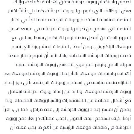
تصميم واستخدام روبوت دردشة يحقق أهدافك بكفاءة، وإليك
بعض الوظائف التي يقوم بها روبوت الدردشة، كما يلي: ثانياً: اختيار
المنصة المناسبة لاستخدام روبوتات الدردشة عندما تبدأ في اختيار
المنصة التي ستدمج عن طريقها روبوت الدردشة في موقعك، من
المهم البحث عن أفضل منصة توفر لك تكامل بسيط وسلس مع
موقعك الإلكتروني، ومن أفضل المنصات المشهورة التي تقدم
خدمة روبوتات الدردشة التفاعلية: ولذا، لا بد أن تقوم باختيار منصة
سهلة الدمج وتوفر دعم قوي لتخصيص روبوت الدردشة حسب
أهداف واحتياجات موقعك. ثالثاً: إعداد روبوت الدردشة لموقعك بعد
اختيارك منصة مناسبة في استخدام روبوتات الدردشة، يأتي دور إعداد
روبوت الدردشة لموقعك، ولا بد من إعداد روبوت الدردشة ليتعامل
مع أشكال مختلفة من الاستفسارات والسيناريوهات المحتملة، ولذا
يمكن أن نقسم إعداد روبوت الدردشة إلى عدة مراحل، كما يلي: اقرأ
أيضاً: كيف تستخدم البحث الصوتى لجذب عملائك؟ رابعاً: دمج روبوت
الدردشة في صفحات موقعك الرئيسية من أهم ما يجب فعله أن