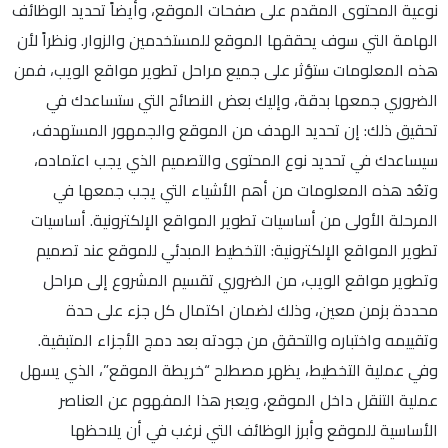
نوعية المحتوى المقدم على صفحات الموقع، وأيضاً تحديد الوظائف
الهامة التي سوف يحققها الموقع للمستخدمين والزوار. ونظراً لأن
هذه المعلومات ستؤثر على جميع مراحل تطوير مواقع الويب، فمن
الضروري جمعها بدقة، وإليك بعض النصائح التي ستساعدك في
تحقيق ذلك: إن تحديد الهدف من الموقع والجمهور المستهدف،
سيساعدك في تحديد نوع المحتوى والتصميم الذي يجب اعتماده،
وتعُد هذه المعلومات من أهم الأشياء التي يجب جمعها في
المرحلة الأولى من أساسيات تطوير المواقع الإلكترونية. أساسيات
تطوير المواقع الإلكترونية: التخطيط المبدئي للموقع عند تصميم
وتطوير مواقع الويب، من الضروري تقسيم المشروع إلى مراحل
محددة بزمن معين، وذلك لضمان اكتمال كل جزء على حدة
وتقييمه واختباره والتحقق من جودته بعد دمج الأجزاء المتبقية.
وفي عملية التخطيط، يظهر مصطلح “خريطة الموقع”، الذي يسهل
عملية التنقل داخل الموقع، ويعبر هذا المفهوم عن العناصر
الأساسية للموقع وأبرز الوظائف التي نرغب في أن يلاحظها