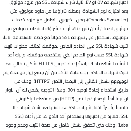
اختيار شهادة OV أو EV. ثانياً: شراء شهادة SSL من مزود موثوق
بعد اختيارك نوع الشهادة، يمكنك شراؤها من مزود موثوق، مثل
(Comodo، Symantec)، ومن الضروري التعامل مع مزود خدمات
موثوق لضمان أمان شهادتك، أو عند شراؤك استضافة مواقع من
كيميتوفا، ستحصل على شهادة SSL مجاناً مع خطة الاستضافة. ثالثاً:
تثبيت شهادة SSL على الخادم الخاص بموقعك تختلف خطوات تثبيت
شهادة SSL حسب نوع الخادم الذي يستخدمه موقعك، وإليك أحد
الأمثلة الشائعة لذلك: رابعاً: إعداد تحويل HTTPS بشكل تلقائي بعد
تثبيت شهادة الـ SSL، يجب عليك التأكد من أن جميع زوار موقعك يتم
توجيههم بشكل تلقائي إلى الإصدار الآمن (HTTPS)، وذلك عن
طريق استخدام إعادة توجيه 301، وهذا التوجيه يضمن لك أن الزوار
لن يروا أبداً الإصدار غير الآمن (HTTP) من موقعك الإلكتروني.
خامساً وأخيراً: اختبار شهادة SSL بعد تثبيتها بعد تثبيت شهادة الـ
SSL، فلا بد من اختبارها باستخدام أحد الأدوات، مثل أداة (SSL
Labs)، وذلك حتى تتحقق بشكل كامل من صحة التثبيت وعدم وجود