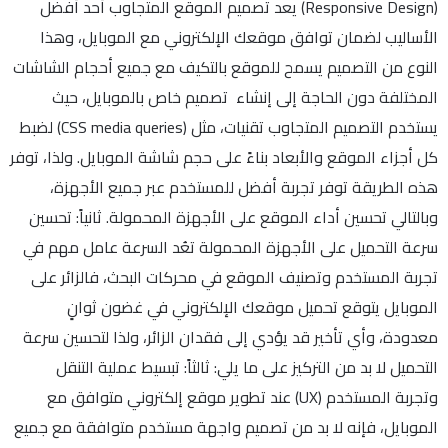
(Responsive Design) يعد تصميم الموقع المتجاوب أحد أفضل
الأساليب لضمان توافق موقعك الإلكتروني مع الموبايل، وهذا
النوع من التصميم يسمح للموقع بالتكيف مع جميع أحجام الشاشات
المختلفة دون الحاجة إلى إنشاء تصميم خاص بالموبايل، حيث
يستخدم التصميم المتجاوب تقنيات، مثل (CSS media queries) لضبط
كل أجزاء الموقع والأبعاد بناءً على حجم شاشة الموبايل. ولذا، توفر
هذه الطريقة توفر تجربة أفضل للمستخدم عبر جميع الأجهزة،
وبالتالي تحسين أداء الموقع على الأجهزة المحمولة. ثانياً: تحسين
سرعة التحميل على الأجهزة المحمولة تعُد السرعة عامل مهم في
تجربة المستخدم وتصنيف الموقع في محركات البحث، فالزائر على
الموبايل يتوقع تحميل موقعك الإلكتروني في غضون ثوانٍ
معدودة، وأي تأخير قد يؤدي إلى فقدان الزائر، ولذا لتحسين سرعة
التحميل لا بد من التركيز على ما يلي: ثالثاً: تبسيط عملية التنقل
وتجربة المستخدم (UX) عند تطوير موقع إلكتروني متوافق مع
الموبايل، فإنه لا بد من تصميم واجهة مستخدم متوافقة مع جميع