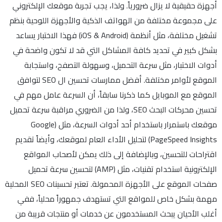
أجهزة حقيقية لا يزال ضرورياً. ولذا، يجب تجربة موقعك الإلكتروني
على مجموعة مختلفة من الهواتف الذكية والأجهزة اللوحية بنظم
تشغيل مختلفة، مثل أنظمة (iOS & Android) فهذا الاختبار يساعد
بشكل كبير في تحديد كافة المشاكل التي قد لا تكون واضحة في
أدوات الاختبار، مثل سرعة التحميل، وسهولة التصفح، واستجابة
الموقع لأوامر مختلفة. أفضل ممارسات تحسين ال SEO لتوافق
الموقع مع الموبايل كما ذكرنا سابقاً، أن السرعة عامل مهم في
تحسين محركات البحث SEO، ولذا من الضروري مراقبة سرعة تحميل
موقعك باستمرار باستخدام أحد أدوات السرعة، مثل (Google
PageSpeed Insights) لتحليل الأداء العام لموقعك، وأيضاً تقديم
اقتراحات للتحسين، وبالإضافة إلى ذلك يمكن لأصحاب المواقع
الإلكترونية استخدام تقنيات، مثل (AMP) لتحسين سرعة تحميل
صفحات الموقع على الأجهزة المحمولة. تعتبر تحسينات SEO المحلية
مهمة بشكل خاص للمواقع التي تستهدف جمهوراً محلياً، ففي
أغلب الأحيان يبحث المستخدمون عن خدمات أو منتجات قريبة من