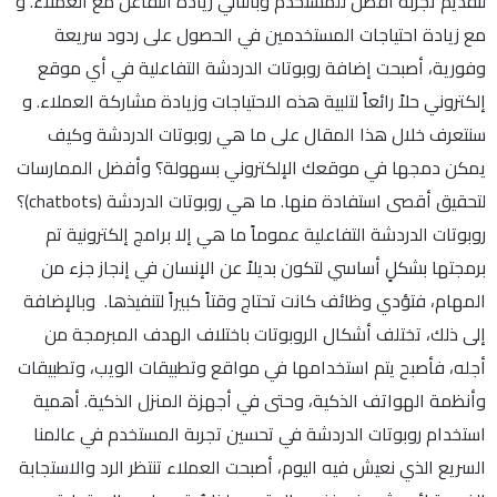
لتقديم تجربة أفضل للمستخدم وبالتالي زيادة التفاعل مع العملاء. و
مع زيادة احتياجات المستخدمين في الحصول على ردود سريعة
وفورية، أصبحت إضافة روبوتات الدردشة التفاعلية في أي موقع
إلكتروني حلاً رائعاً لتلبية هذه الاحتياجات وزيادة مشاركة العملاء. و
سنتعرف خلال هذا المقال على ما هي روبوتات الدردشة وكيف
يمكن دمجها في موقعك الإلكتروني بسهولة؟ وأفضل الممارسات
لتحقيق أقصى استفادة منها. ما هي روبوتات الدردشة (chatbots)؟
روبوتات الدردشة التفاعلية عموماً ما هي إلا برامج إلكترونية تم
برمجتها بشكلٍ أساسي لتكون بديلاً عن الإنسان في إنجاز جزء من
المهام، فتؤدي وظائف كانت تحتاج وقتاً كبيراً لتنفيذها. وبالإضافة
إلى ذلك، تختلف أشكال الروبوتات باختلاف الهدف المبرمجة من
أجله، فأصبح يتم استخدامها في مواقع وتطبيقات الويب، وتطبيقات
وأنظمة الهواتف الذكية، وحتى في أجهزة المنزل الذكية. أهمية
استخدام روبوتات الدردشة في تحسين تجربة المستخدم في عالمنا
السريع الذي نعيش فيه اليوم، أصبحت العملاء تنتظر الرد والاستجابة