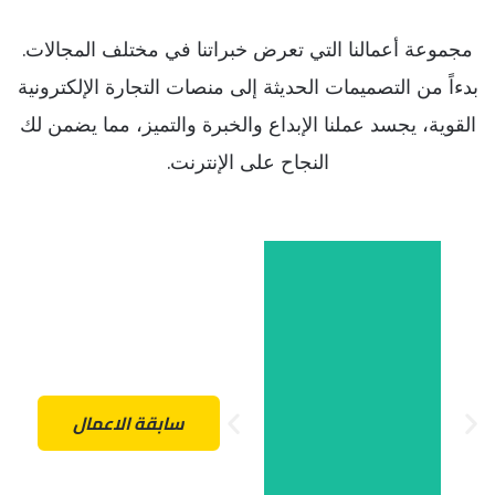
مجموعة أعمالنا التي تعرض خبراتنا في مختلف المجالات.
بدءاً من التصميمات الحديثة إلى منصات التجارة الإلكترونية
القوية، يجسد عملنا الإبداع والخبرة والتميز، مما يضمن لك
وع
النجاح على الإنترنت.
وع
شر
شر
الم
الم
ل
ل
صب
صب
تفا
تفا
تصميم لوجو
إلكتروني
إلكتروني,
موقع
موقع
إستضافة
إستضافة
إلكتروني,
سابقة الاعمال
إلكتروني,
تصميم موقع
ت
تصميم موقع
المقدمة: