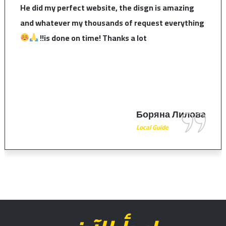
o find the right individual and
He did my perfect web
. Mr Tarek and his team were
and whatever my tho
dgeable and patient. They paid
is done on time!
details and made our website
d. Thanks to them our website
tions really good. We
ho is looking for a custom
 a call and speak to Mr Tarek,
the right direction
Mohamed Osman
Elite Tour